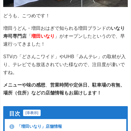
どうも、こつめです！
増田うどん・増田おはぎで知られる増田ブランドの
いなり
寿司専門店
「
増田いなり
」がオープンしたというので、早
速行ってきました！
STVの「どさんこワイド」やUHB「みんテレ」の取材が入
り、テレビでも放送されていた様なので、注目度が凄いで
すね。
メニューや味の感想
、
営業時間や定休日、駐車場の有無、
場所（住所）などの店舗情報もお届けします！
目次
[
非表示
]
「増田いなり」店舗情報
1