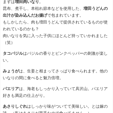
まずは
増田肉いなり
。
昆布、煮干し、本枯れ節本などを使用した、
増田うどんの
出汁が染み込んだお揚げ
で包まれています。
もしかしたら、肉も増田うどんで提供されているものが使
われているのかも？
肉いなりを気に入った子供にほとんど持っていかれました
（笑）
タコバジル
はバジルの香りとピンクペッパーの刺激が楽し
い。
みょうが
は、生姜と相まってさっぱり食べられます。他の
いなりの間に食べると魅力倍増。
パエリア
は、海老もしっかり入っていて具沢山。パエリア
好きも満足の仕上がり。
あさりしぐれ
はしっかり味がついてて美味しい。とは嫁の
談。（私はあさりが苦手なので食べてません。）