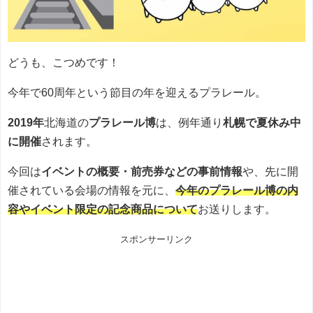
どうも、こつめです！
今年で60周年という節目の年を迎えるプラレール。
2019年
北海道の
プラレール博
は、例年通り
札幌で夏休み中
に開催
されます。
今回は
イベントの概要・前売券などの事前情報
や、先に開
催されている会場の情報を元に、
今年のプラレール博の内
容やイベント限定の記念商品について
お送りします。
スポンサーリンク