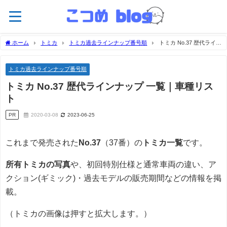
ホーム
トミカ
トミカ過去ラインナップ番号順
トミカ No.37 歴代ライン
ナップ 一覧｜車種リスト
トミカ過去ラインナップ番号順
トミカ No.37 歴代ラインナップ 一覧｜車種リス
ト
PR
2020-03-08
2023-06-25
これまで発売された
No.37
（37番）の
トミカ一覧
です。
所有トミカの写真
や、初回特別仕様と通常車両の違い、ア
クション(ギミック)・過去モデルの販売期間などの情報を掲
載。
（トミカの画像は押すと拡大します。）