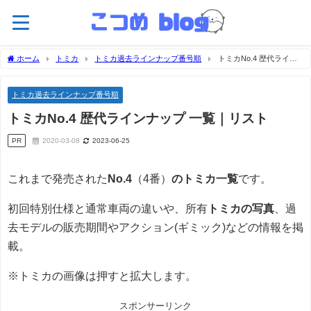
ホーム
トミカ
トミカ過去ラインナップ番号順
トミカNo.4 歴代ライン
ナップ 一覧｜リスト
トミカ過去ラインナップ番号順
トミカNo.4 歴代ラインナップ 一覧｜リスト
PR
2020-03-08
2023-06-25
これまで発売された
No.4
（4番）
のトミカ一覧
です。
初回特別仕様と通常車両の違いや、所有
トミカの写真
、過
去モデルの販売期間やアクション(ギミック)などの情報を掲
載。
※トミカの画像は押すと拡大します。
スポンサーリンク