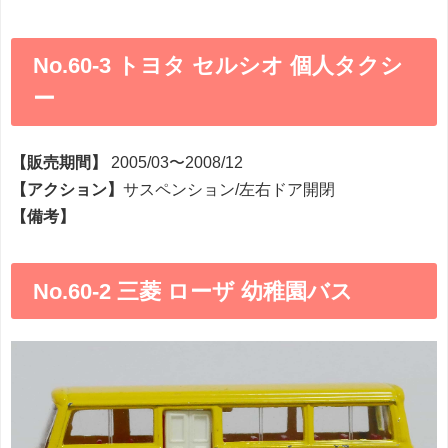
No.60-3 トヨタ セルシオ 個人タクシ
ー
【販売期間】
2005/03〜2008/12
【アクション】
サスペンション/左右ドア開閉
【備考】
No.60-2 三菱 ローザ 幼稚園バス